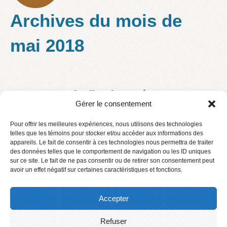
Archives du mois de
mai 2018
Examens de fin d’année
Gérer le consentement
Qui dit fin d’année, dit examens! Il est donc très
Pour offrir les meilleures expériences, nous utilisons des technologies
important de mettre en place toutes les conditions
telles que les témoins pour stocker et/ou accéder aux informations des
appareils. Le fait de consentir à ces technologies nous permettra de traiter
nécessaires afin de favoriser la réussite scolaire de
des données telles que le comportement de navigation ou les ID uniques
nos jeunes. Malgré le
[…]
sur ce site. Le fait de ne pas consentir ou de retirer son consentement peut
avoir un effet négatif sur certaines caractéristiques et fonctions.
lire la suite
Accepter
Refuser