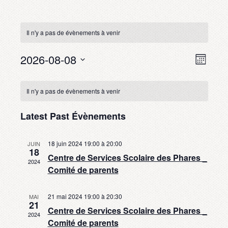
Il n'y a pas de évènements à venir
2026-08-08
Évè
View
Mois
Choisir
View
Navig
Calendar
la
Il n'y a pas de évènements à venir
Navi
date.
of
Latest Past Évènements
Évènements
18 juin 2024 19:00
à
20:00
JUIN
18
Centre de Services Scolaire des Phares _
2024
Comité de parents
21 mai 2024 19:00
à
20:30
MAI
21
Centre de Services Scolaire des Phares _
2024
Comité de parents